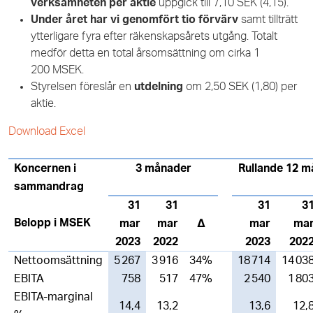
verksamheten per aktie
uppgick till 7,10 SEK (4,15).
Under året har vi genomfört tio förvärv
samt tillträtt
ytterligare fyra efter räkenskapsårets utgång. Totalt
medför detta en total årsomsättning om cirka 1
200 MSEK.
Styrelsen föreslår en
utdelning
om 2,50
SEK (1,80) per
aktie.
Download Excel
Koncernen i
3 månader
Rullande 12 
sammandrag
31
31
31
3
Belopp i MSEK
mar
mar
∆
mar
ma
2023
2022
2023
202
Nettoomsättning
5 267
3 916
34%
18 714
14 03
EBITA
758
517
47%
2 540
1 80
EBITA-marginal
14,4
13,2
13,6
12,