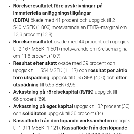
Rörelseresultatet före avskrivningar på
immateriella anläggningstillgångar
(EBITA)
ökade med 41 procent och uppgick till 2
540 MSEK (1 803) motsvarande en EBITA-marginal om
13,6 procent (12,8).
Rörelseresultatet
ökade med 44 procent och uppgick
till 2 167 MSEK (1 501) motsvarande en rörelsemarginal
om 11,6 procent (10,7).
Resultat efter skatt
ökade med 39 procent och
uppgick till 1 554 MSEK (1 117) och
resultat per aktie
före utspädning
uppgick till 5,55 SEK (4,00) och
efter
utspädning
till 5,55 SEK (3,95).
Avkastning på rörelsekapital (R/RK)
uppgick till
66 procent (69).
Avkastning på eget kapital
uppgick till 32 procent (30)
och
soliditeten
uppgick till 36 procent (34).
Kassaflöde från den löpande verksamheten
uppgick
till 1 911 MSEK (1 121).
Kassaflöde från den löpande