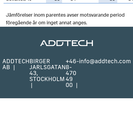
Jämförelser inom parentes avser motsvarande period
föregående år om inget annat anges.
ADDTECH
BIRGER
+46-
info@addtech.com
AB
JARLSGATAN
8-
43,
470
STOCKHOLM
49
00