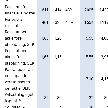
%
Resultat efter
611
414
48%
2 005
1 43
finansiella poster
Periodens
461
325
42%
1 554
1 11
resultat
Resultat per
aktie före
1,65
1,20
5,55
4,0
utspädning, SEK
Resultat per
aktie efter
1,65
1,15
5,55
3,9
utspädning, SEK
Kassaflöde från
den löpande
-
-
7,10
4,1
verksamheten
per aktie, SEK
Avkastning eget
32
30
32
3
kapital, %
Soliditet, %
36
34
36
3