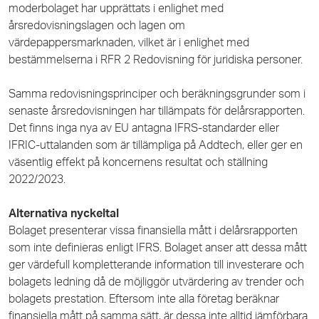
moderbolaget har upprättats i enlighet med
årsredovisningslagen och lagen om
värdepappersmarknaden, vilket är i enlighet med
bestämmelserna i RFR 2 Redovisning för juridiska personer.
Samma redovisningsprinciper och beräkningsgrunder som i
senaste årsredovisningen har tillämpats för delårsrapporten.
Det finns inga nya av EU antagna IFRS-standarder eller
IFRIC-uttalanden som är tillämpliga på Addtech, eller ger en
väsentlig effekt på koncernens resultat och ställning
2022/2023.
Alternativa nyckeltal
Bolaget presenterar vissa finansiella mått i delårsrapporten
som inte definieras enligt IFRS. Bolaget anser att dessa mått
ger värdefull kompletterande information till investerare och
bolagets ledning då de möjliggör utvärdering av trender och
bolagets prestation. Eftersom inte alla företag beräknar
finansiella mått på samma sätt, är dessa inte alltid jämförbara