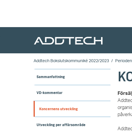
Skip to main content
Addtech Bokslutskommuniké 2022/2023
Perioden
K
Sammanfattning
VD-kommentar
Försäl
Addtec
organis
Koncernens utveckling
påverk
Utveckling per affärsområde
Addtec