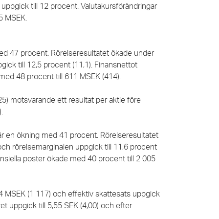
 uppgick till 12 procent. Valutakursförändringar
35 MSEK.
 med 47 procent. Rörelseresultatet ökade under
ck till 12,5 procent (11,1). Finansnettot
e med 48 procent till 611 MSEK (414).
25) motsvarande ett resultat per aktie före
).
bär en ökning med 41 procent.
Rörelseresultatet
h rörelsemarginalen uppgick till 11,6 procent
inansiella poster ökade med
40
procent till 2 005
54 MSEK (1 117) och effektiv skattesats uppgick
t uppgick till 5,55 SEK (4,00) och efter