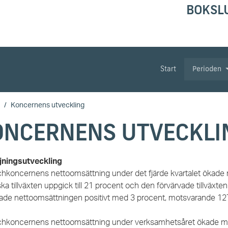
BOKSL
Start
Perioden
Koncernens utveckling
ONCERNENS UTVECKLI
jningsutveckling
hkoncernens nettoomsättning under det fjärde kvartalet ökade m
ka tillväxten uppgick till 21 procent och den förvärvade tillväxten
ade nettoomsättningen positivt med 3 procent, motsvarande 1
hkoncernens nettoomsättning under verksamhetsåret ökade med