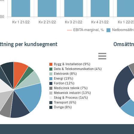
tning per kundsegment
Omsättn
Bygg & Installation (9%)
Data & Telekommunikation (4%)
Elektronik (8%)
Energi (19%)
Fordon (12%)
Medicinsk teknik (7%)
Mekanisk industri (13%)
Skog & Process (14%)
Transport (6%)
Övriga (8%)