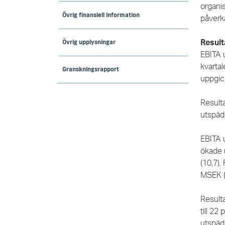
organis
Övrig finansiell information
påverk
Övrig upplysningar
Result
EBITA u
kvartal
Granskningsrapport
uppgick
Resulta
utspäd
EBITA 
ökade 
(10,7).
MSEK (
Result
till
22 p
utspädn