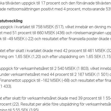
ka tillväxten uppgick till 17 procent och den förvärvade tillväxten
ade nettoomsättningen positivt med 4 procent, motsvarande 5
atutveckling
ppgick i kvartalet till 758 MSEK (517), vilket innebär en ökning
et med 51 procent till 660 MSEK (436) och rörelsemarginalen uppgi
 till -49 MSEK (-22) och resultatet efter finansiella poster ökad
tet efter skatt i kvartalet ökade med 42 procent till 461 MSEK (3
ning om 1,65 SEK (1,20) och efter utspädning om 1,65 SEK (1,15
uppgick för verksamhetsåret till 2 540 MSEK (1 803), vilket inne
under verksamhetsåret med 44 procent till 2 167 MSEK (1 501) oc
 Finansnettot uppgick till -162 MSEK (-68) och resultatet efter f
1 433).
at efter skatt för verksamhetsåret ökade med 39 procent till 1 5
rocent (22).
Resultat per aktie före utspädning för verksamhetsåre
ing till 5,55 SEK (3,95).