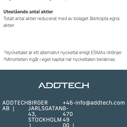
Utestående antal aktier
Totalt antal aktier reducerat med av bolaget återköpta egna
aktier.
¹Nyckeltalet är ett alternativt nyckeltal enligt ESMAs riktlinjer.
²Minoriteten ingår i eget kapital när nyckeltalen beräknas.
ADDTECH
BIRGER
+46-
info@addtech.com
AB
JARLSGATAN
8-
43,
470
STOCKHOLM
49
00